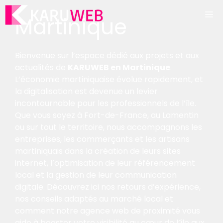
Aller
M
au
Martinique
contenu
Bienvenue sur l’espace dédié aux projets et aux
actualités de
KARUWEB en Martinique
.
L’économie martiniquaise évolue rapidement, et
la digitalisation est devenue un levier
incontournable pour les professionnels de l’île.
Que vous soyez à Fort-de-France, au Lamentin
ou sur tout le territoire, nous accompagnons les
entreprises, les commerçants et les artisans
martiniquais dans la création de leurs sites
internet, l’optimisation de leur référencement
local et la gestion de leur communication
digitale. Découvrez ici nos retours d’expérience,
nos conseils adaptés au marché local et
comment notre agence web de proximité vous
aide à booster votre visibilité au cœur de l’île aux