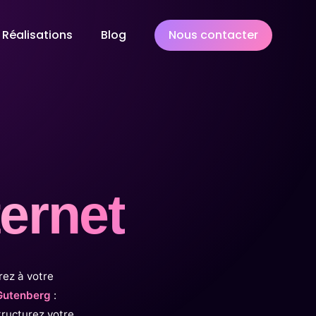
Réalisations
Blog
Nous contacter
gitale
aturel (SEO)
ng
ternet
rez à votre
 Gutenberg
:
ructurez votre