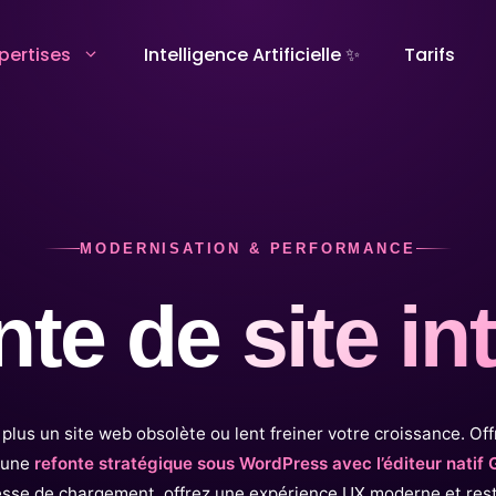
pertises
Intelligence Artificielle ✨
Tarifs
Création site web
Stratégie Di
Création de site vitrine
Référencement n
Création de site e-commerce
Marketing digital
MODERNISATION & PERFORMANCE
Refonte de site internet
Content Marketi
nte de
site in
Maintenance de site internet
Réseaux sociaux
 plus un site web obsolète ou lent freiner votre croissance. Off
 une
refonte stratégique sous WordPress avec l’éditeur natif
esse de chargement, offrez une expérience UX moderne et rest