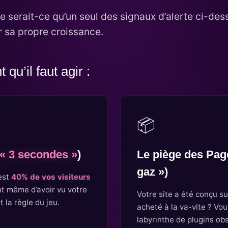
e serait-ce qu’un seul des signaux d’alerte ci-des
er sa propre croissance.
qu’il faut agir :
📦
« 3 secondes »
)
Le piège des Page
gaz »)
est
40% de vos visiteurs
nt même d’avoir vu votre
Votre site a été conçu s
 la règle du jeu.
acheté à la va-vite ? Vo
labyrinthe de plugins obs