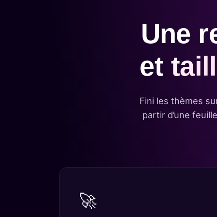
Une r
et
tai
Fini les thèmes su
partir d’une feui
🚀