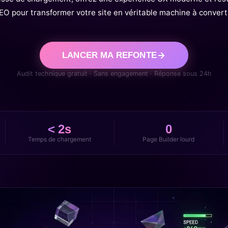
EO pour transformer votre site en véritable machine à converti
LANCER MA REFONTE
Audit technique gratuit · Sans engagement · Réponse sous 24h
< 2s
0
Temps de chargement
Page Builder lourd