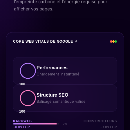
l’empreinte carbone et l’énergie requise pour
afficher vos pages.
CORE WEB VITALS DE GOOGLE ↗
Performances
Chargement instantané
100
Structure SEO
Balisage sémantique valide
100
KARUWEB
CONSTRUCTEURS
VS
~0.8s LCP
~3.8s LCP