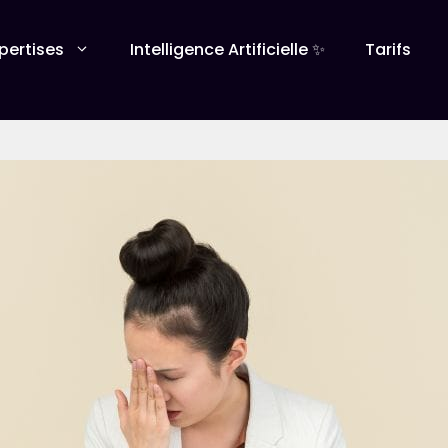
pertises
Intelligence Artificielle ✨
Tarifs
Création site web
Stratégie Di
Création de site vitrine
Référencement n
Création de site e-commerce
Marketing digital
Refonte de site internet
Content Marketi
Maintenance de site internet
Réseaux sociaux